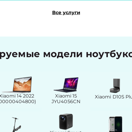
Все услуги
руемые модели ноутбуко
Xiaomi 14 2022
Xiaomi 15
Xiaomi D10S Pl
(00000404800)
JYU4056CN