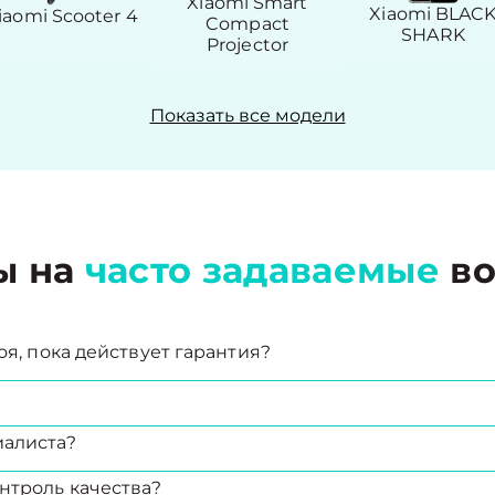
Xiaomi Smart
Xiaomi BLAC
iaomi Scooter 4
Compact
SHARK
Projector
Показать все модели
ы на
часто задаваемые
во
оя, пока действует гарантия?
иалиста?
нтроль качества?