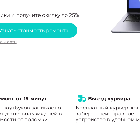
ики и получите скидку до 25%
Узнать стоимость ремонта
льности
монт от 15 минут
Выезд курьера
 ноутбуков занимает от
Бесплатный курьер, ко
ут до нескольких дней в
заберет неисправное
мости от поломки
устройство в удобном м