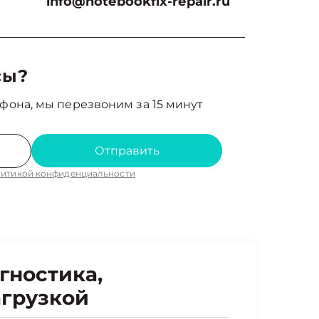
info@notebookfix-repair.ru
сы?
фона, мы перезвоним за 15 минут
Отправить
итикой конфиденциальности
гностика,
агрузкой