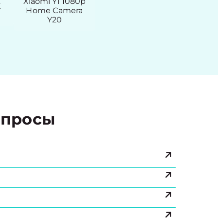
Xiaomi YI 1080p
K
Home Camera
Y20
просы