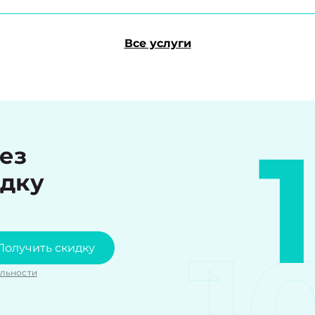
Все услуги
рез
идку
1
Получить скидку
льности