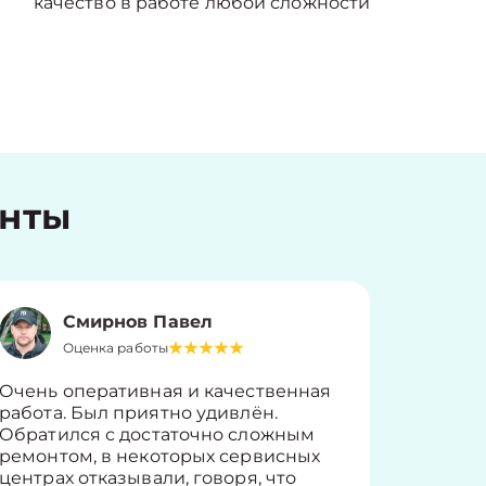
качество в работе любой сложности
енты
Смирнов Павел
Оценка работы
О
Очень оперативная и качественная
Работу 
работа. Был приятно удивлён.
вопросы
Обратился с достаточно сложным
такие п
ремонтом, в некоторых сервисных
только 
центрах отказывали, говоря, что
информ