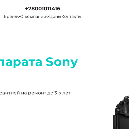
+78001011416
Бренд
О компании
Цены
Контакты
парата Sony
арантией на ремонт до 3-х лет