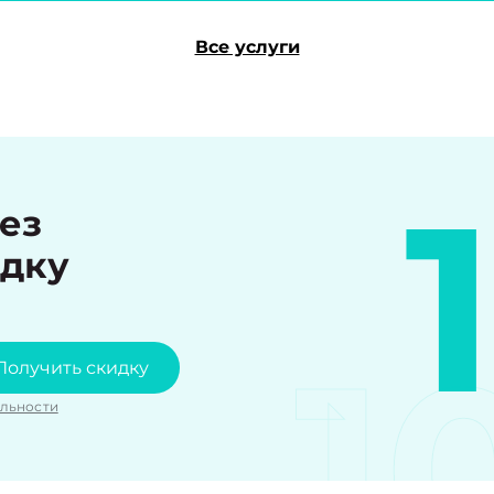
Все услуги
рез
идку
1
Получить скидку
льности