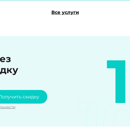
Все услуги
рез
идку
1
Получить скидку
льности