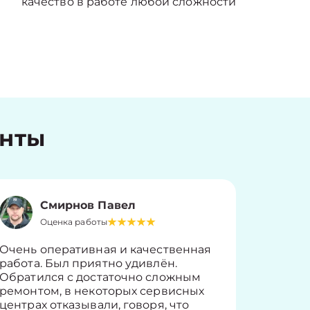
качество в работе любой сложности
енты
Смирнов Павел
Оценка работы
О
Очень оперативная и качественная
Работу 
работа. Был приятно удивлён.
вопросы
Обратился с достаточно сложным
такие п
ремонтом, в некоторых сервисных
только 
центрах отказывали, говоря, что
информ