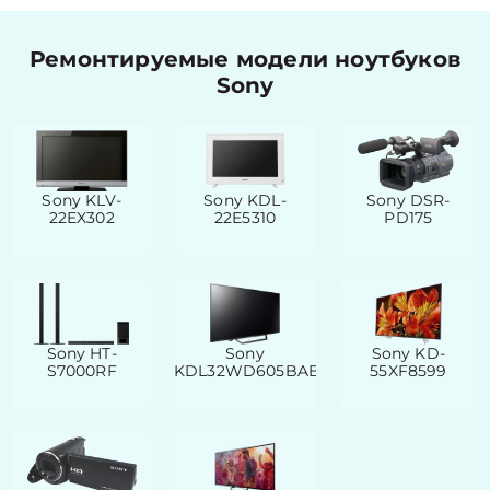
Ремонтируемые модели ноутбуков
Sony
Sony KLV-
Sony KDL-
Sony DSR-
22EX302
22E5310
PD175
Sony HT-
Sony
Sony KD-
S7000RF
KDL32WD605BAEP
55XF8599