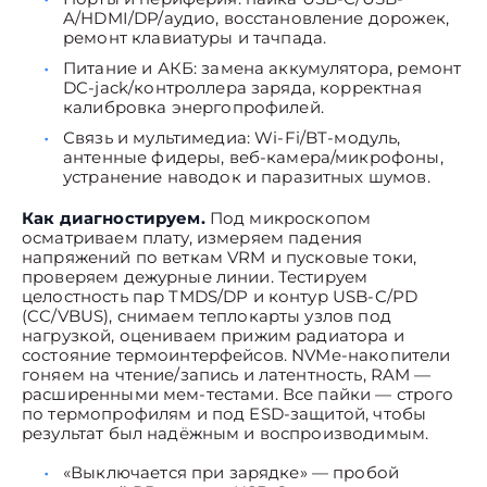
A/HDMI/DP/аудио, восстановление дорожек,
ремонт клавиатуры и тачпада.
Питание и АКБ: замена аккумулятора, ремонт
DC-jack/контроллера заряда, корректная
калибровка энергопрофилей.
Связь и мультимедиа: Wi-Fi/BT-модуль,
антенные фидеры, веб-камера/микрофоны,
устранение наводок и паразитных шумов.
Как диагностируем.
Под микроскопом
осматриваем плату, измеряем падения
напряжений по веткам VRM и пусковые токи,
проверяем дежурные линии. Тестируем
целостность пар TMDS/DP и контур USB-C/PD
(CC/VBUS), снимаем теплокарты узлов под
нагрузкой, оцениваем прижим радиатора и
состояние термоинтерфейсов. NVMe-накопители
гоняем на чтение/запись и латентность, RAM —
расширенными мем-тестами. Все пайки — строго
по термопрофилям и под ESD-защитой, чтобы
результат был надёжным и воспроизводимым.
«Выключается при зарядке» — пробой