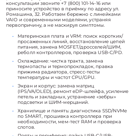
консультации звоните +7 (800) 101-14-16 или
приносите устройство в приёмку по адресу ул.
Ромашина, 32. Работаем бережно с линейками
VAIO и современными моделями, устраняя
первопричину, а не маскируя симптомы.
Материнская плата и VRM: поиск коротких/
просаженных линий, восстановление цепей
питания, замена MOSFET/дросселей/ШИМ,
реболл контроллеров, проверка USB-C/PD.
Охлаждение: чистка тракта, замена
термопасты и термопрокладок, правка
прижима радиатора, стресс-тесты
температуры и частот CPU/GPU.
Экран и корпус: замена матриц
(IPS/VA/OLED), ремонт eDP-шлейфа, усиление
петель и закладных, устранение «зебры»
подсветки и ШИМ-мерцаний.
Хранилище и память: диагностика SSD/NVMe
по SMART, прошивка контроллера при
необходимости, мем-тест RAM и проверка
слотов.
Порты и периферия: пайка USB-C/USB-