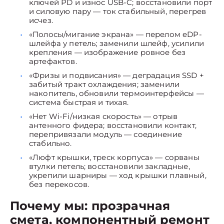
ключей PD и износ USB-C; восстановили порт
и силовую пару — ток стабильный, перегрев
исчез.
«Полосы/мигание экрана» — перелом eDP-
шлейфа у петель; заменили шлейф, усилили
крепления — изображение ровное без
артефактов.
«Фризы и подвисания» — деградация SSD +
забитый тракт охлаждения; заменили
накопитель, обновили термоинтерфейсы —
система быстрая и тихая.
«Нет Wi-Fi/низкая скорость» — отрыв
антенного фидера; восстановили контакт,
перепривязали модуль — соединение
стабильно.
«Люфт крышки, треск корпуса» — сорваны
втулки петель; восстановили закладные,
укрепили шарниры — ход крышки плавный,
без перекосов.
Почему мы: прозрачная
смета, компонентный ремонт