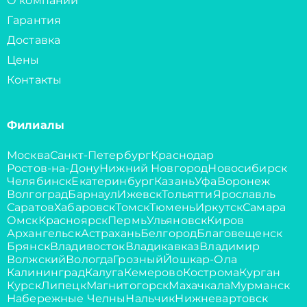
О компании
Гарантия
Доставка
Цены
Контакты
Филиалы
Москва
Санкт-Петербург
Краснодар
Ростов-на-Дону
Нижний Новгород
Новосибирск
Челябинск
Екатеринбург
Казань
Уфа
Воронеж
Волгоград
Барнаул
Ижевск
Тольятти
Ярославль
Саратов
Хабаровск
Томск
Тюмень
Иркутск
Самара
Омск
Красноярск
Пермь
Ульяновск
Киров
Архангельск
Астрахань
Белгород
Благовещенск
Брянск
Владивосток
Владикавказ
Владимир
Волжский
Вологда
Грозный
Йошкар-Ола
Калининград
Калуга
Кемерово
Кострома
Курган
Курск
Липецк
Магнитогорск
Махачкала
Мурманск
Набережные Челны
Нальчик
Нижневартовск