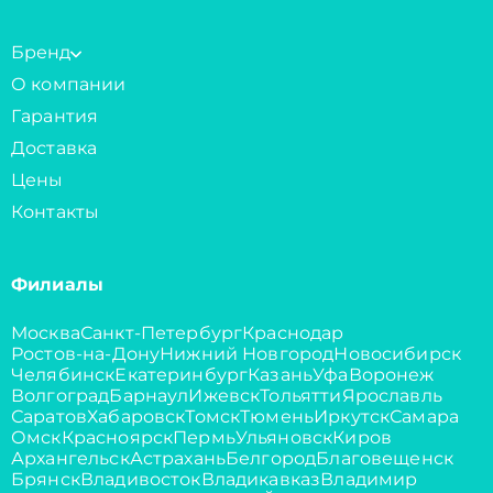
Бренд
О компании
Гарантия
Доставка
Цены
Контакты
Филиалы
Москва
Санкт-Петербург
Краснодар
Ростов-на-Дону
Нижний Новгород
Новосибирск
Челябинск
Екатеринбург
Казань
Уфа
Воронеж
Волгоград
Барнаул
Ижевск
Тольятти
Ярославль
Саратов
Хабаровск
Томск
Тюмень
Иркутск
Самара
Омск
Красноярск
Пермь
Ульяновск
Киров
Архангельск
Астрахань
Белгород
Благовещенск
Брянск
Владивосток
Владикавказ
Владимир