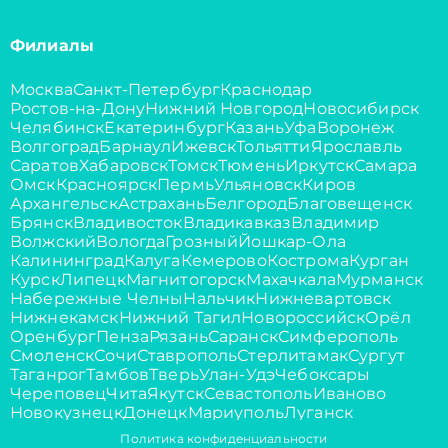
Филиалы
Москва
Санкт-Петербург
Краснодар
Ростов-на-Дону
Нижний Новгород
Новосибирск
Челябинск
Екатеринбург
Казань
Уфа
Воронеж
Волгоград
Барнаул
Ижевск
Тольятти
Ярославль
Саратов
Хабаровск
Томск
Тюмень
Иркутск
Самара
Омск
Красноярск
Пермь
Ульяновск
Киров
Архангельск
Астрахань
Белгород
Благовещенск
Брянск
Владивосток
Владикавказ
Владимир
Волжский
Вологда
Грозный
Йошкар-Ола
Калининград
Калуга
Кемерово
Кострома
Курган
Курск
Липецк
Магнитогорск
Махачкала
Мурманск
Набережные Челны
Нальчик
Нижневартовск
Нижнекамск
Нижний Тагил
Новороссийск
Орёл
Оренбург
Пенза
Рязань
Саранск
Симферополь
Смоленск
Сочи
Ставрополь
Стерлитамак
Сургут
Таганрог
Тамбов
Тверь
Улан-Удэ
Чебоксары
Череповец
Чита
Якутск
Севастополь
Иваново
Новокузнецк
Донецк
Мариуполь
Луганск
Политика конфиденциальности