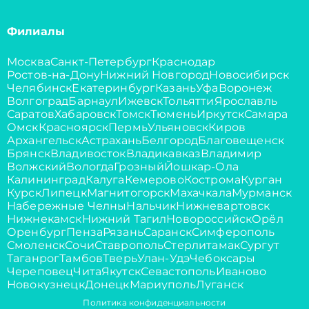
Филиалы
Москва
Санкт-Петербург
Краснодар
Ростов-на-Дону
Нижний Новгород
Новосибирск
Челябинск
Екатеринбург
Казань
Уфа
Воронеж
Волгоград
Барнаул
Ижевск
Тольятти
Ярославль
Саратов
Хабаровск
Томск
Тюмень
Иркутск
Самара
Омск
Красноярск
Пермь
Ульяновск
Киров
Архангельск
Астрахань
Белгород
Благовещенск
Брянск
Владивосток
Владикавказ
Владимир
Волжский
Вологда
Грозный
Йошкар-Ола
Калининград
Калуга
Кемерово
Кострома
Курган
Курск
Липецк
Магнитогорск
Махачкала
Мурманск
Набережные Челны
Нальчик
Нижневартовск
Нижнекамск
Нижний Тагил
Новороссийск
Орёл
Оренбург
Пенза
Рязань
Саранск
Симферополь
Смоленск
Сочи
Ставрополь
Стерлитамак
Сургут
Таганрог
Тамбов
Тверь
Улан-Удэ
Чебоксары
Череповец
Чита
Якутск
Севастополь
Иваново
Новокузнецк
Донецк
Мариуполь
Луганск
Политика конфиденциальности