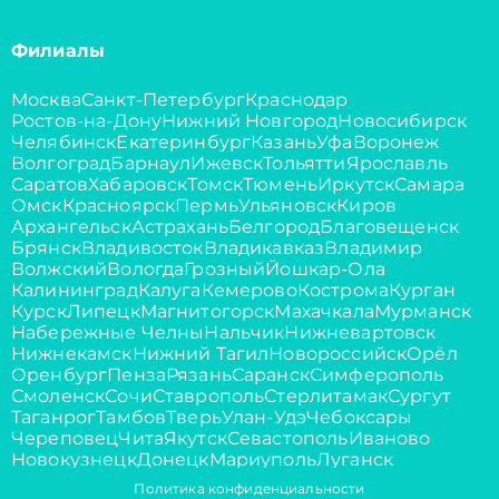
Филиалы
Москва
Санкт-Петербург
Краснодар
Ростов-на-Дону
Нижний Новгород
Новосибирск
Челябинск
Екатеринбург
Казань
Уфа
Воронеж
Волгоград
Барнаул
Ижевск
Тольятти
Ярославль
Саратов
Хабаровск
Томск
Тюмень
Иркутск
Самара
Омск
Красноярск
Пермь
Ульяновск
Киров
Архангельск
Астрахань
Белгород
Благовещенск
Брянск
Владивосток
Владикавказ
Владимир
Волжский
Вологда
Грозный
Йошкар-Ола
Калининград
Калуга
Кемерово
Кострома
Курган
Курск
Липецк
Магнитогорск
Махачкала
Мурманск
Набережные Челны
Нальчик
Нижневартовск
Нижнекамск
Нижний Тагил
Новороссийск
Орёл
Оренбург
Пенза
Рязань
Саранск
Симферополь
Смоленск
Сочи
Ставрополь
Стерлитамак
Сургут
Таганрог
Тамбов
Тверь
Улан-Удэ
Чебоксары
Череповец
Чита
Якутск
Севастополь
Иваново
Новокузнецк
Донецк
Мариуполь
Луганск
Политика конфиденциальности