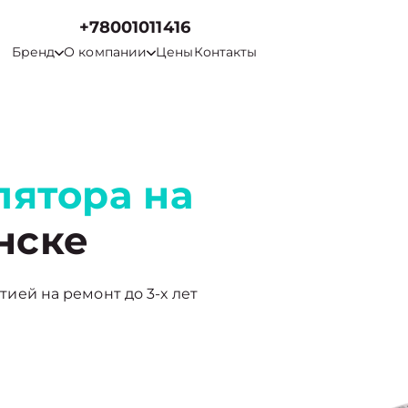
+78001011416
Бренд
О компании
Цены
Контакты
лятора на
нске
нтией на ремонт до 3-х лет