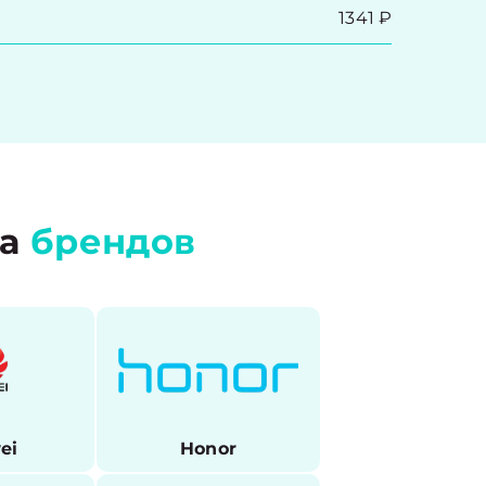
1341 ₽
ра
брендов
ei
Honor