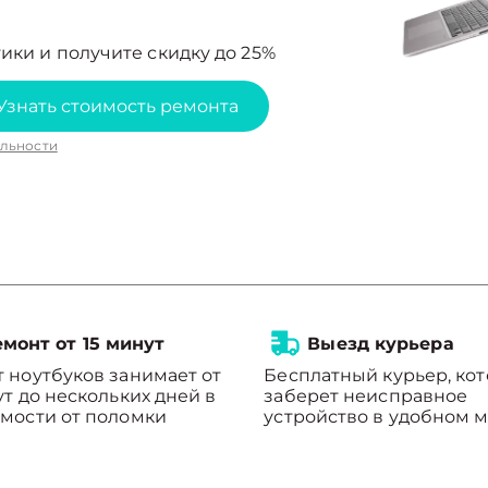
ики и получите скидку до 25%
Узнать стоимость ремонта
льности
монт от 15 минут
Выезд курьера
 ноутбуков занимает от
Бесплатный курьер, ко
ут до нескольких дней в
заберет неисправное
мости от поломки
устройство в удобном м