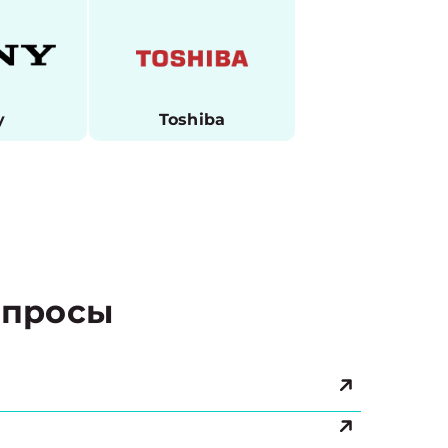
y
Toshiba
просы