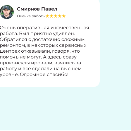
Смирнов Павел
Оценка работы
О
Очень оперативная и качественная
Работу 
работа. Был приятно удивлён.
вопросы
Обратился с достаточно сложным
такие п
ремонтом, в некоторых сервисных
только 
центрах отказывали, говоря, что
информ
помочь не могут. А здесь сразу
оставит
проконсультировали, взялись за
здорово
работу и всё сделали на высшем
уровне. Огромное спасибо!