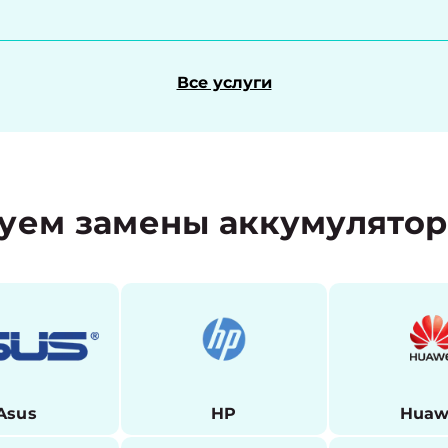
Все услуги
уем замены аккумулято
Asus
HP
Huaw