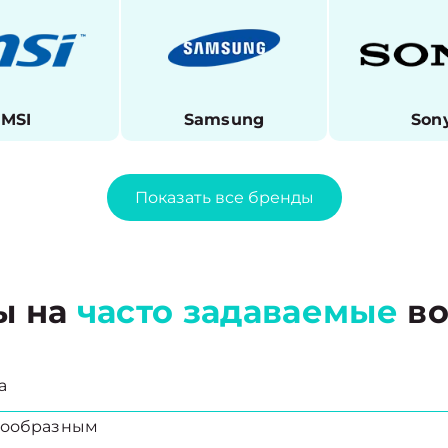
MSI
Samsung
Son
Показать все бренды
ы на
часто задаваемые
во
а
есообразным