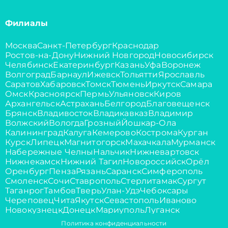
Филиалы
Москва
Санкт-Петербург
Краснодар
Ростов-на-Дону
Нижний Новгород
Новосибирск
Челябинск
Екатеринбург
Казань
Уфа
Воронеж
Волгоград
Барнаул
Ижевск
Тольятти
Ярославль
Саратов
Хабаровск
Томск
Тюмень
Иркутск
Самара
Омск
Красноярск
Пермь
Ульяновск
Киров
Архангельск
Астрахань
Белгород
Благовещенск
Брянск
Владивосток
Владикавказ
Владимир
Волжский
Вологда
Грозный
Йошкар-Ола
Калининград
Калуга
Кемерово
Кострома
Курган
Курск
Липецк
Магнитогорск
Махачкала
Мурманск
Набережные Челны
Нальчик
Нижневартовск
Нижнекамск
Нижний Тагил
Новороссийск
Орёл
Оренбург
Пенза
Рязань
Саранск
Симферополь
Смоленск
Сочи
Ставрополь
Стерлитамак
Сургут
Таганрог
Тамбов
Тверь
Улан-Удэ
Чебоксары
Череповец
Чита
Якутск
Севастополь
Иваново
Новокузнецк
Донецк
Мариуполь
Луганск
Политика конфиденциальности