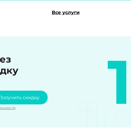
Все услуги
рез
идку
1
Получить скидку
льности