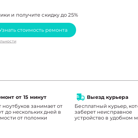
ики и получите скидку до 25%
Узнать стоимость ремонта
льности
монт от 15 минут
Выезд курьера
 ноутбуков занимает от
Бесплатный курьер, ко
ут до нескольких дней в
заберет неисправное
мости от поломки
устройство в удобном м