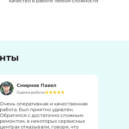
качество в работе любой сложности
енты
Смирнов Павел
Оценка работы
О
Очень оперативная и качественная
Работу 
работа. Был приятно удивлён.
вопросы
Обратился с достаточно сложным
такие п
ремонтом, в некоторых сервисных
только 
центрах отказывали, говоря, что
информ