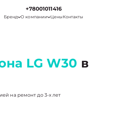
+78001011416
Бренд
О компании
Цены
Контакты
она LG W30
в
ией на ремонт до 3-х лет