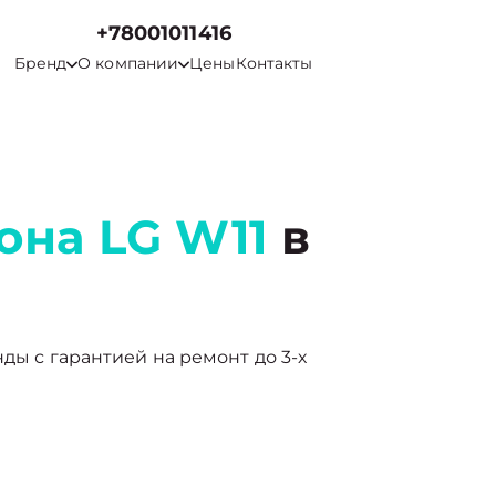
+78001011416
Бренд
О компании
Цены
Контакты
она LG W11
в
нды с гарантией на ремонт до 3-х