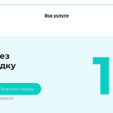
Все услуги
рез
идку
1
Получить скидку
льности