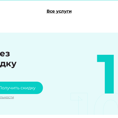
Все услуги
рез
идку
1
Получить скидку
льности