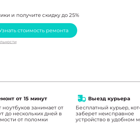
ики и получите скидку до 25%
Узнать стоимость ремонта
льности
монт от 15 минут
Выезд курьера
 ноутбуков занимает от
Бесплатный курьер, ко
ут до нескольких дней в
заберет неисправное
мости от поломки
устройство в удобном м