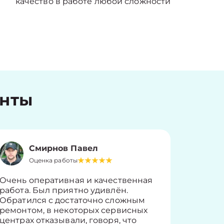
качество в работе любой сложности
енты
Смирнов Павел
Оценка работы
О
Очень оперативная и качественная
Работу 
работа. Был приятно удивлён.
вопросы
Обратился с достаточно сложным
такие п
ремонтом, в некоторых сервисных
только 
центрах отказывали, говоря, что
информ