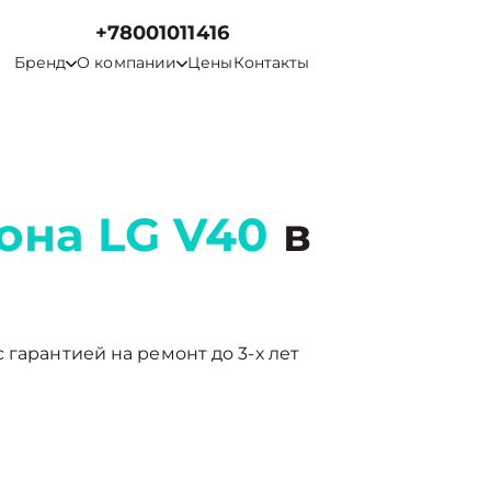
+78001011416
Бренд
О компании
Цены
Контакты
она LG V40
в
 гарантией на ремонт до 3-х лет