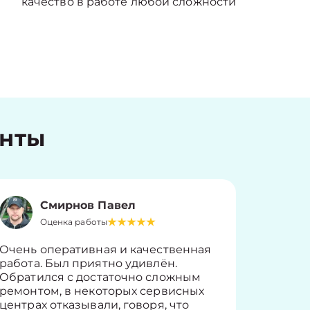
качество в работе любой сложности
енты
Смирнов Павел
Оценка работы
О
Очень оперативная и качественная
Работу 
работа. Был приятно удивлён.
вопросы
Обратился с достаточно сложным
такие п
ремонтом, в некоторых сервисных
только 
центрах отказывали, говоря, что
информ