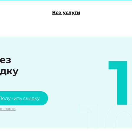
Все услуги
рез
идку
1
Получить скидку
льности