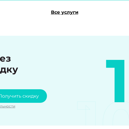
Все услуги
рез
идку
1
Получить скидку
льности