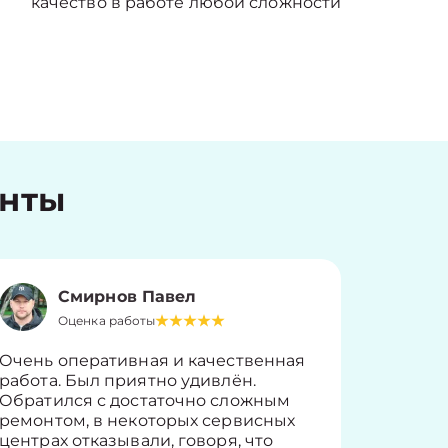
качество в работе любой сложности
енты
Смирнов Павел
Оценка работы
О
Очень оперативная и качественная
Работу 
работа. Был приятно удивлён.
вопросы
Обратился с достаточно сложным
такие п
ремонтом, в некоторых сервисных
только 
центрах отказывали, говоря, что
информ