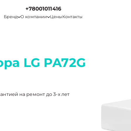
+78001011416
Бренд
О компании
Цены
Контакты
ора LG PA72G
рантией на ремонт до 3-х лет