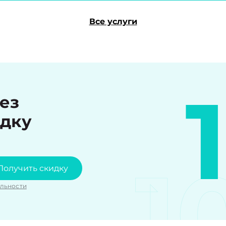
Все услуги
рез
идку
1
Получить скидку
льности