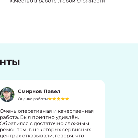
качество в работе любой сложности
енты
Смирнов Павел
Оценка работы
О
Очень оперативная и качественная
Работу 
работа. Был приятно удивлён.
вопросы
Обратился с достаточно сложным
такие п
ремонтом, в некоторых сервисных
только 
центрах отказывали, говоря, что
информ