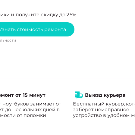
ики и получите скидку до 25%
Узнать стоимость ремонта
льности
монт от 15 минут
Выезд курьера
 ноутбуков занимает от
Бесплатный курьер, ко
ут до нескольких дней в
заберет неисправное
мости от поломки
устройство в удобном м