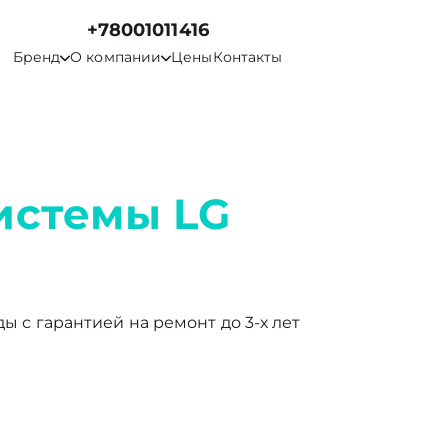
+78001011416
Бренд
О компании
Цены
Контакты
истемы LG
ды с гарантией на ремонт до 3-х лет