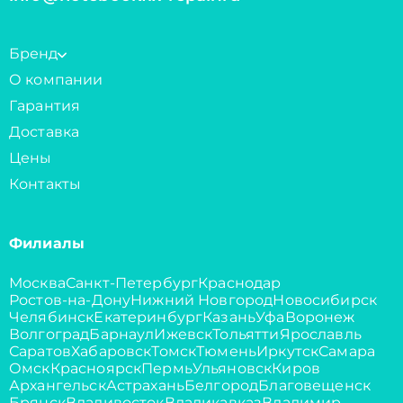
Бренд
О компании
Гарантия
Доставка
Цены
Контакты
Филиалы
Москва
Санкт-Петербург
Краснодар
Ростов-на-Дону
Нижний Новгород
Новосибирск
Челябинск
Екатеринбург
Казань
Уфа
Воронеж
Волгоград
Барнаул
Ижевск
Тольятти
Ярославль
Саратов
Хабаровск
Томск
Тюмень
Иркутск
Самара
Омск
Красноярск
Пермь
Ульяновск
Киров
Архангельск
Астрахань
Белгород
Благовещенск
Брянск
Владивосток
Владикавказ
Владимир