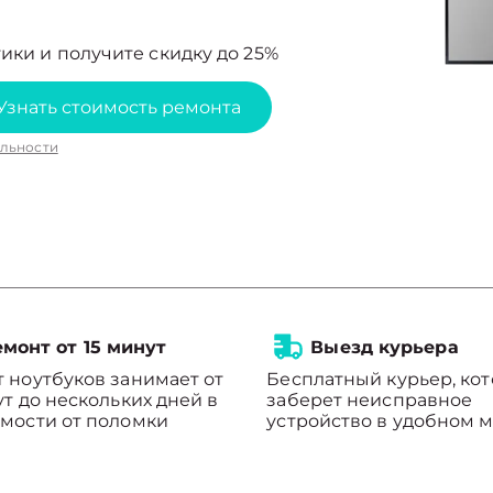
ики и получите скидку до 25%
Узнать стоимость ремонта
льности
монт от 15 минут
Выезд курьера
 ноутбуков занимает от
Бесплатный курьер, ко
ут до нескольких дней в
заберет неисправное
мости от поломки
устройство в удобном м