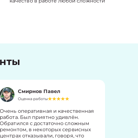
качество в работе любой сложности
енты
Смирнов Павел
Оценка работы
О
Очень оперативная и качественная
Работу 
работа. Был приятно удивлён.
вопросы
Обратился с достаточно сложным
такие п
ремонтом, в некоторых сервисных
только 
центрах отказывали, говоря, что
информ