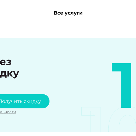
Все услуги
рез
идку
1
Получить скидку
льности