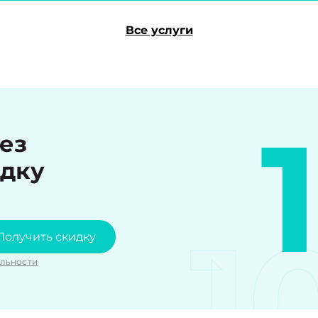
Все услуги
рез
идку
1
Получить скидку
льности