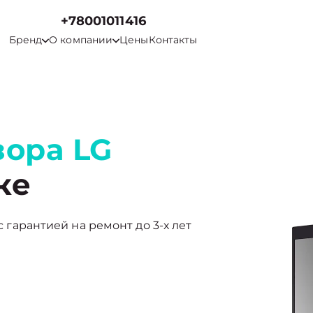
+78001011416
Бренд
О компании
Цены
Контакты
зора LG
ке
с гарантией на ремонт до 3-х лет