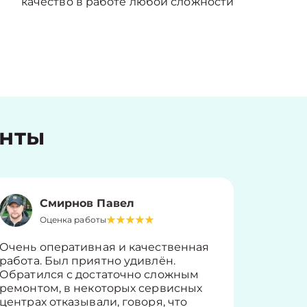
качество в работе любой сложности
енты
Смирнов Павел
Оценка работы
О
Очень оперативная и качественная
Работу 
работа. Был приятно удивлён.
вопросы
Обратился с достаточно сложным
такие п
ремонтом, в некоторых сервисных
только 
центрах отказывали, говоря, что
информ