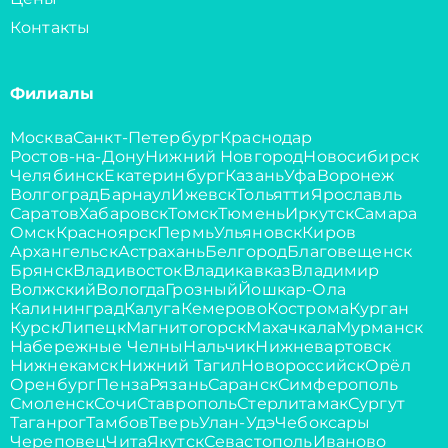
Контакты
Филиалы
Москва
Санкт-Петербург
Краснодар
Ростов-на-Дону
Нижний Новгород
Новосибирск
Челябинск
Екатеринбург
Казань
Уфа
Воронеж
Волгоград
Барнаул
Ижевск
Тольятти
Ярославль
Саратов
Хабаровск
Томск
Тюмень
Иркутск
Самара
Омск
Красноярск
Пермь
Ульяновск
Киров
Архангельск
Астрахань
Белгород
Благовещенск
Брянск
Владивосток
Владикавказ
Владимир
Волжский
Вологда
Грозный
Йошкар-Ола
Калининград
Калуга
Кемерово
Кострома
Курган
Курск
Липецк
Магнитогорск
Махачкала
Мурманск
Набережные Челны
Нальчик
Нижневартовск
Нижнекамск
Нижний Тагил
Новороссийск
Орёл
Оренбург
Пенза
Рязань
Саранск
Симферополь
Смоленск
Сочи
Ставрополь
Стерлитамак
Сургут
Таганрог
Тамбов
Тверь
Улан-Удэ
Чебоксары
Череповец
Чита
Якутск
Севастополь
Иваново