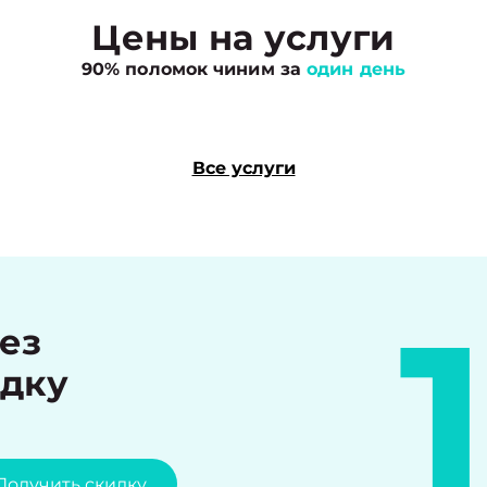
Цены на услуги
90% поломок чиним за
один день
Все услуги
рез
идку
Получить скидку