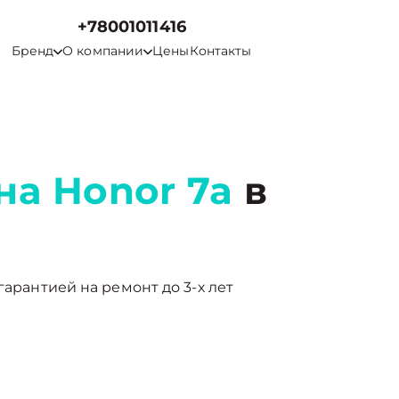
+78001011416
Бренд
О компании
Цены
Контакты
на Honor 7a
в
гарантией на ремонт до 3-х лет