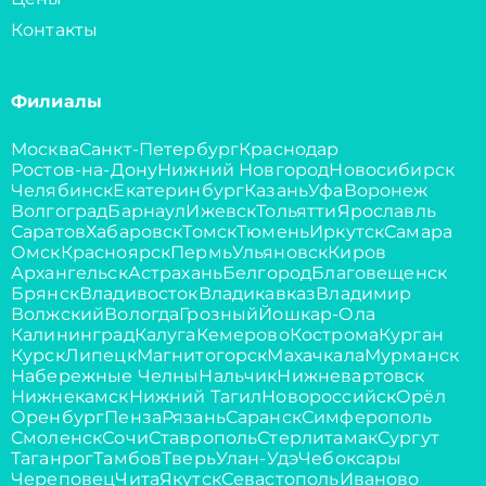
Контакты
Филиалы
Москва
Санкт-Петербург
Краснодар
Ростов-на-Дону
Нижний Новгород
Новосибирск
Челябинск
Екатеринбург
Казань
Уфа
Воронеж
Волгоград
Барнаул
Ижевск
Тольятти
Ярославль
Саратов
Хабаровск
Томск
Тюмень
Иркутск
Самара
Омск
Красноярск
Пермь
Ульяновск
Киров
Архангельск
Астрахань
Белгород
Благовещенск
Брянск
Владивосток
Владикавказ
Владимир
Волжский
Вологда
Грозный
Йошкар-Ола
Калининград
Калуга
Кемерово
Кострома
Курган
Курск
Липецк
Магнитогорск
Махачкала
Мурманск
Набережные Челны
Нальчик
Нижневартовск
Нижнекамск
Нижний Тагил
Новороссийск
Орёл
Оренбург
Пенза
Рязань
Саранск
Симферополь
Смоленск
Сочи
Ставрополь
Стерлитамак
Сургут
Таганрог
Тамбов
Тверь
Улан-Удэ
Чебоксары
Череповец
Чита
Якутск
Севастополь
Иваново