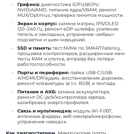
Графика:
диагностика iGPU/dGPU
NVIDIA/AMD, питание ядра/VRAM, ремонт
MUX/Optimus, проверка лимитов мощности.
Экран и корпус:
замена матриц IPS/OLED
120–240 Гц, ремонт eDP-шлейфа, усиление
петель и закладных, устранение «зебры»
подсветки и шим-мерцаний.
SSD и память:
тест NVMe по SMART/latency,
прошивка контроллеров, расширенные мем-
тесты RAM и слотов, апгрейд без потери
работоспособности.
Порты и периферия:
пайка USB-C/USB-
A/HDMI/DP/аудио, восстановление дорожек,
ремонт клавиатуры (в т.ч. RGB) и тачпада.
Питание и АКБ:
замена аккумулятора,
ремонт DC-jack/контроллера заряда,
калибровка энергопрофилей.
Связь и мультимедиа:
модуль Wi-Fi/BT,
антенные фидеры, веб-камера/микрофоны,
устранение наводок.
Как диагностируем.
Микроскопия платы,