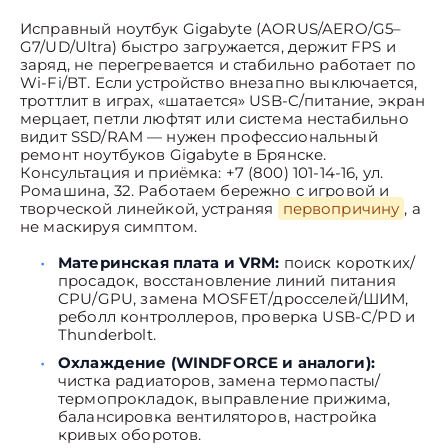
Исправный ноутбук Gigabyte (AORUS/AERO/G5–
G7/UD/Ultra) быстро загружается, держит FPS и
заряд, не перегревается и стабильно работает по
Wi-Fi/BT. Если устройство внезапно выключается,
троттлит в играх, «шатается» USB-C/питание, экран
мерцает, петли люфтят или система нестабильно
видит SSD/RAM — нужен профессиональный
ремонт ноутбуков Gigabyte в Брянске.
Консультация и приёмка: +7 (800) 101-14-16, ул.
Ромашина, 32. Работаем бережно с игровой и
творческой линейкой, устраняя
первопричину
, а
не маскируя симптом.
Материнская плата и VRM:
поиск коротких/
просадок, восстановление линий питания
CPU/GPU, замена MOSFET/дросселей/ШИМ,
реболл контроллеров, проверка USB-C/PD и
Thunderbolt.
Охлаждение (WINDFORCE и аналоги):
чистка радиаторов, замена термопасты/
термопрокладок, выправление прижима,
балансировка вентиляторов, настройка
кривых оборотов.