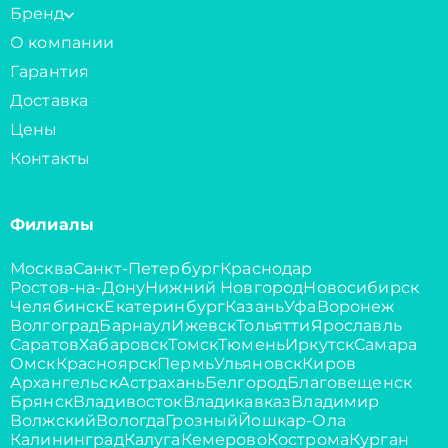
Бренд
О компании
Гарантия
Доставка
Цены
Контакты
Филиалы
Москва
Санкт-Петербург
Краснодар
Ростов-на-Дону
Нижний Новгород
Новосибирск
Челябинск
Екатеринбург
Казань
Уфа
Воронеж
Волгоград
Барнаул
Ижевск
Тольятти
Ярославль
Саратов
Хабаровск
Томск
Тюмень
Иркутск
Самара
Омск
Красноярск
Пермь
Ульяновск
Киров
Архангельск
Астрахань
Белгород
Благовещенск
Брянск
Владивосток
Владикавказ
Владимир
Волжский
Вологда
Грозный
Йошкар-Ола
Калининград
Калуга
Кемерово
Кострома
Курган