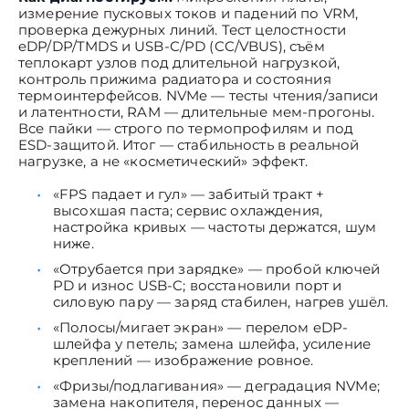
измерение пусковых токов и падений по VRM,
проверка дежурных линий. Тест целостности
eDP/DP/TMDS и USB-C/PD (CC/VBUS), съём
теплокарт узлов под длительной нагрузкой,
контроль прижима радиатора и состояния
термоинтерфейсов. NVMe — тесты чтения/записи
и латентности, RAM — длительные мем-прогоны.
Все пайки — строго по термопрофилям и под
ESD-защитой. Итог — стабильность в реальной
нагрузке, а не «косметический» эффект.
«FPS падает и гул» — забитый тракт +
высохшая паста; сервис охлаждения,
настройка кривых — частоты держатся, шум
ниже.
«Отрубается при зарядке» — пробой ключей
PD и износ USB-C; восстановили порт и
силовую пару — заряд стабилен, нагрев ушёл.
«Полосы/мигает экран» — перелом eDP-
шлейфа у петель; замена шлейфа, усиление
креплений — изображение ровное.
«Фризы/подлагивания» — деградация NVMe;
замена накопителя, перенос данных —