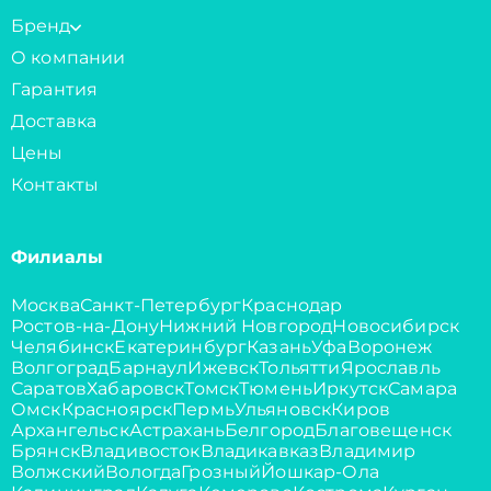
Бренд
О компании
Гарантия
Доставка
Цены
Контакты
Филиалы
Москва
Санкт-Петербург
Краснодар
Ростов-на-Дону
Нижний Новгород
Новосибирск
Челябинск
Екатеринбург
Казань
Уфа
Воронеж
Волгоград
Барнаул
Ижевск
Тольятти
Ярославль
Саратов
Хабаровск
Томск
Тюмень
Иркутск
Самара
Омск
Красноярск
Пермь
Ульяновск
Киров
Архангельск
Астрахань
Белгород
Благовещенск
Брянск
Владивосток
Владикавказ
Владимир
Волжский
Вологда
Грозный
Йошкар-Ола