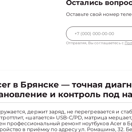
Остались вопро
Оставьте свой номер теле
Отправляя, Вы соглашаетесь с
Пол
er в Брянске — точная диагн
ановление и контроль под н
ружается, держит заряд, не перегревается и стаб
троттлит, «шатается» USB-C/PD, матрица мерцает
н профессиональный ремонт ноутбуков Acer в Б
стройство в приёмку по адресу ул. Ромашина, 32.