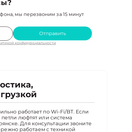
сы?
фона, мы перезвоним за 15 минут
Отправить
итикой конфиденциальности
остика,
агрузкой
ильно работает по Wi-Fi/BT. Если
, петли люфтят или система
рянске. Для консультации звоните
 Бережно работаем с техникой