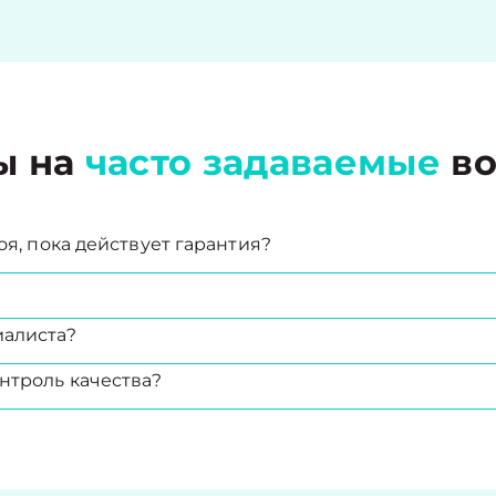
ы на
часто задаваемые
во
оя, пока действует гарантия?
иалиста?
нтроль качества?