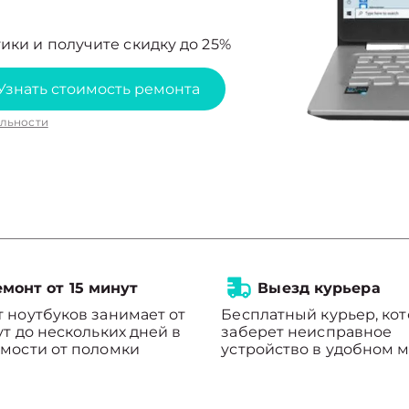
ики и получите скидку до 25%
Узнать стоимость ремонта
льности
монт от 15 минут
Выезд курьера
 ноутбуков занимает от
Бесплатный курьер, ко
ут до нескольких дней в
заберет неисправное
мости от поломки
устройство в удобном м