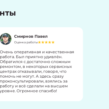
енты
Смирнов Павел
Оценка работы
О
Очень оперативная и качественная
Работу 
работа. Был приятно удивлён.
вопросы
Обратился с достаточно сложным
такие п
ремонтом, в некоторых сервисных
только 
центрах отказывали, говоря, что
информ
помочь не могут. А здесь сразу
оставит
проконсультировали, взялись за
здорово
работу и всё сделали на высшем
уровне. Огромное спасибо!